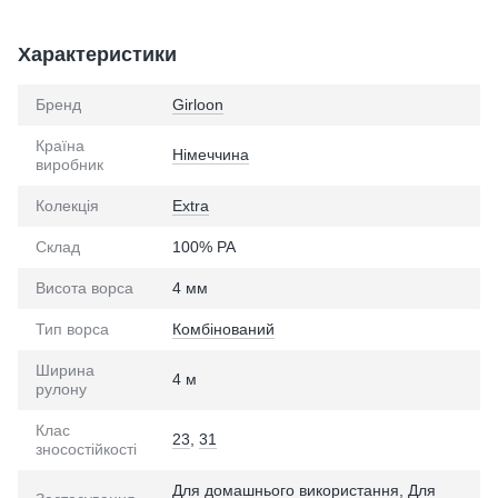
Характеристики
Бренд
Girloon
Країна
Німеччина
виробник
Колекція
Extra
Склад
100% PA
Висота ворса
4 мм
Тип ворса
Комбінований
Ширина
4 м
рулону
Клас
23
,
31
зносостійкості
Для домашнього використання, Для