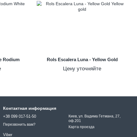
te Rodium
Rols Escalera Luna - Yellow Gold
е
Цену уточняйте
Контактная информация
+38 099 017-51-50
Киев, ул. Вадима Гетмана, 27,
оф.201
Перезвонить вам?
Карта проезда
Viber