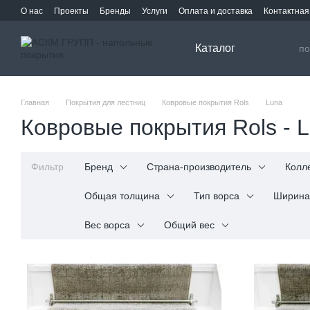
Перейти к основному контенту
О нас
Проекты
Бренды
Услуги
Оплата и доставка
Контактна
Каталог
Главная
Покрытия для лестниц
Ковровые покрытия Rols
Luna
Ковровые покрытия Rols - 
Фильтр
Бренд
Страна-производитель
Колл
Общая толщина
Тип ворса
Ширина
Вес ворса
Общий вес