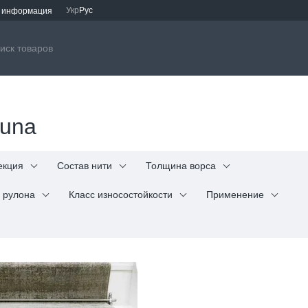
Укр
Рус
я информация
Luna
екция
Состав нити
Толщина ворса
 рулона
Класс износостойкости
Применение