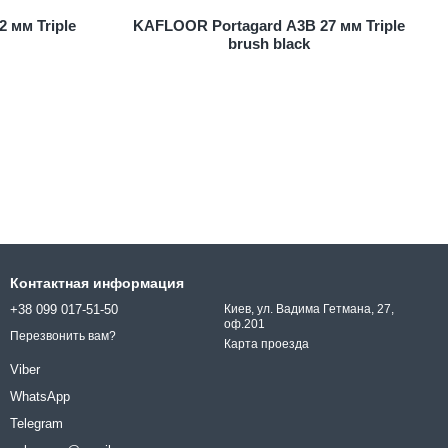
 мм Triple
KAFLOOR Portagard A3B 27 мм Triple
brush black
Контактная информация
+38 099 017-51-50
Киев, ул. Вадима Гетмана, 27,
оф.201
Перезвонить вам?
Карта проезда
Viber
WhatsApp
Telegram