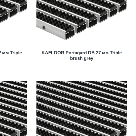
 мм Triple
KAFLOOR Portagard DB 27 мм Triple
brush grey