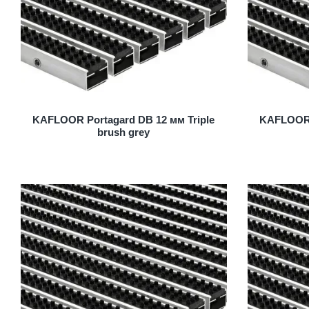
KAFLOOR Portagard DB 12 мм Triple
KAFLOOR P
brush grey