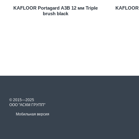
KAFLOOR Portagard A3B 12 мм Triple
KAFLOOR P
brush black
© 2015—2025
ООО "АСКМ ГРУПП"
Мобильная версия