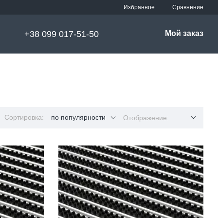
Сравнение
Избранное
+38 099 017-51-50
Мой заказ
Сортировка:
по популярности
Отображение: