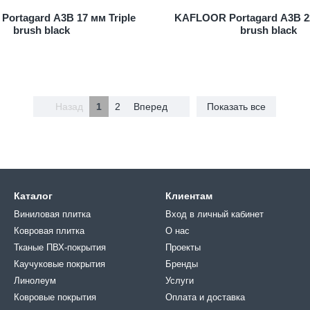
ortagard A3B 17 мм Triple
KAFLOOR Portagard A3B 22
brush black
brush black
Назад
1
2
Вперед
Показать все
Каталог
Клиентам
Виниловая плитка
Вход в личный кабинет
Ковровая плитка
О нас
Тканые ПВХ-покрытия
Проекты
Каучуковые покрытия
Бренды
Линолеум
Услуги
Ковровые покрытия
Оплата и доставка