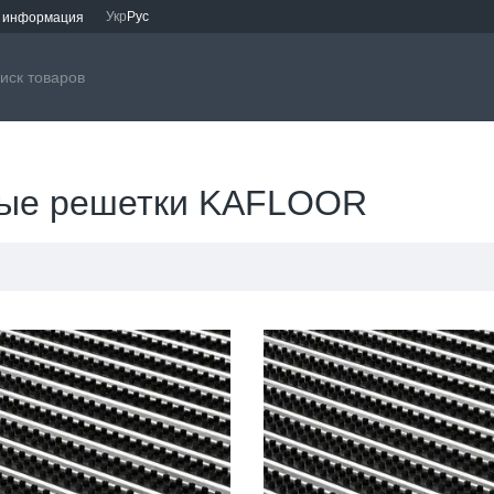
Укр
Рус
я информация
тные решетки KAFLOOR