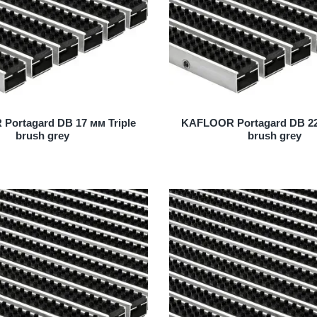
ortagard DB 17 мм Triple
KAFLOOR Portagard DB 22
brush grey
brush grey