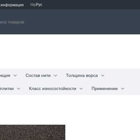
Укр
Рус
я информация
екция
Состав нити
Толщина ворса
плитки
Класс износостойкости
Применение