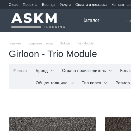
Перейти к основному контенту
О нас
Проекты
Бренды
Услуги
Оплата и доставка
Контактна
Каталог
Главная
Ковровая плитка
Girloon
Trio Module
Girloon - Trio Module
Фильтр
Бренд
Страна производитель
Колл
Общая толщина
Тип ворса
Размер 