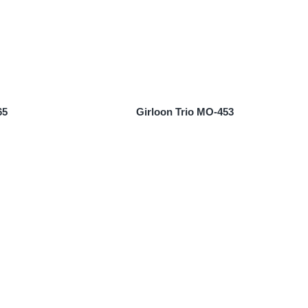
65
Girloon Trio MO-453