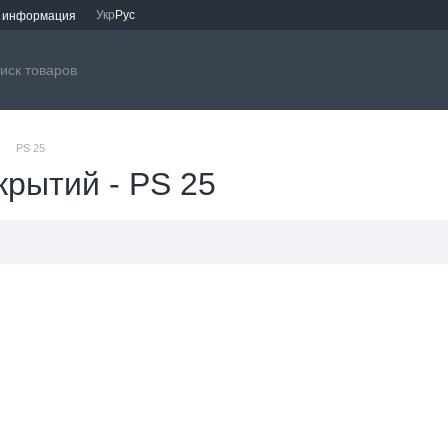
Укр
Рус
я информация
PS 25
крытий - PS 25