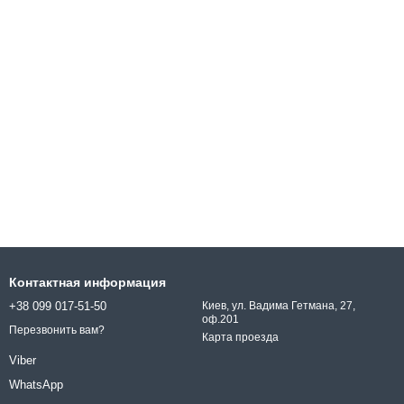
Контактная информация
+38 099 017-51-50
Киев, ул. Вадима Гетмана, 27,
оф.201
Перезвонить вам?
Карта проезда
Viber
WhatsApp