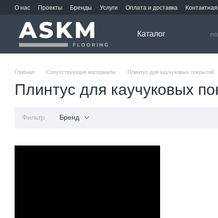
Перейти к основному контенту
О нас
Проекты
Бренды
Услуги
Оплата и доставка
Контактна
Каталог
Главная
Сопутствующие материалы
Плинтус для каучуковых покрытий
Плинтус для каучуковых по
Фильтр
Бренд