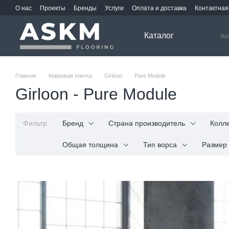
Перейти к основному контенту
О нас
Проекты
Бренды
Услуги
Оплата и доставка
Контактна
Каталог
Главная
Ковровая плитка
Girloon
Pure Module
Girloon - Pure Module
Фильтр
Бренд
Страна производитель
Колл
Общая толщина
Тип ворса
Размер 