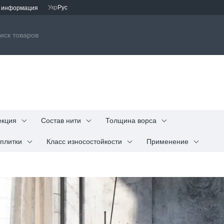
Укр
Рус
я информация
екция
Состав нити
Толщина ворса
плитки
Класс износостойкости
Применение