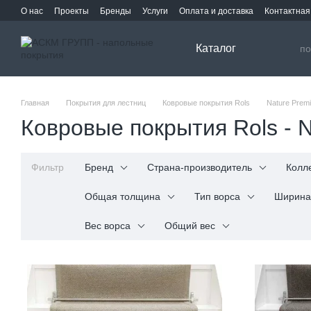
Перейти к основному контенту
О нас
Проекты
Бренды
Услуги
Оплата и доставка
Контактна
Каталог
Главная
Покрытия для лестниц
Ковровые покрытия Rols
Nature Premi
Ковровые покрытия Rols - N
Фильтр
Бренд
Страна-производитель
Колл
Общая толщина
Тип ворса
Ширина
Вес ворса
Общий вес