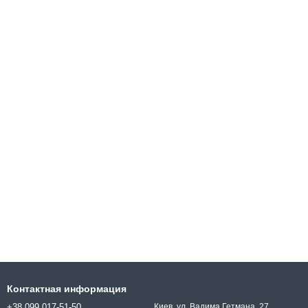
Контактная информация
+38 099 017-51-50
Киев, ул. Вадима Гетмана, 27,