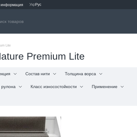
Укр
Рус
я информация
um Lite
ature Premium Lite
екция
Состав нити
Толщина ворса
 рулона
Класс износостойкости
Применение