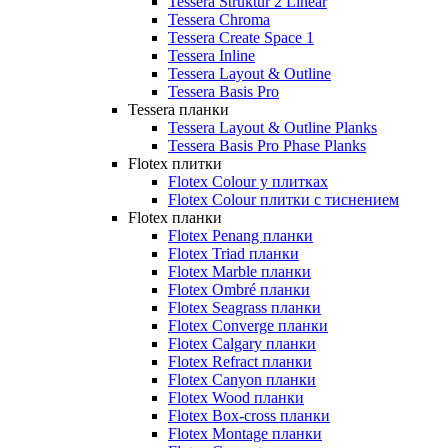
Tessera Struktur 2 Linear
Tessera Chroma
Tessera Create Space 1
Tessera Inline
Tessera Layout & Outline
Tessera Basis Pro
Tessera планки
Tessera Layout & Outline Planks
Tessera Basis Pro Phase Planks
Flotex плитки
Flotex Colour у плитках
Flotex Colour плитки с тиснением
Flotex планки
Flotex Penang планки
Flotex Triad планки
Flotex Marble планки
Flotex Ombré планки
Flotex Seagrass планки
Flotex Converge планки
Flotex Calgary планки
Flotex Refract планки
Flotex Canyon планки
Flotex Wood планки
Flotex Box-cross планки
Flotex Montage планки