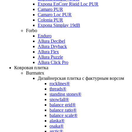
Expona EnCore Rigid Loc PUR
Camaro PUR
Camaro Loc PUR
Colonia PUR
Expona Simplay 19dB
Forbo
Enduro
Allura Decibel
Allura Dryback
Allura Flex
Allura Puzzle
Allura Click Pro
Ковровая плитка
Burmatex
Дизайнерская плитка с фактурным ворсом
rocklines®
threads®
standing stones®
snowfall®
balance grid®
balance ratio®
balance scale®
alaska®
osaka®
arctic®