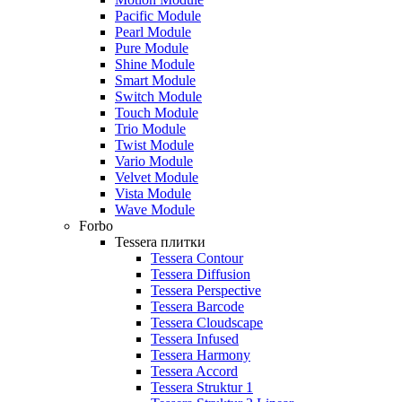
Pacific Module
Pearl Module
Pure Module
Shine Module
Smart Module
Switch Module
Touch Module
Trio Module
Twist Module
Vario Module
Velvet Module
Vista Module
Wave Module
Forbo
Tessera плитки
Tessera Contour
Tessera Diffusion
Tessera Perspective
Tessera Barcode
Tessera Cloudscape
Tessera Infused
Tessera Harmony
Tessera Accord
Tessera Struktur 1