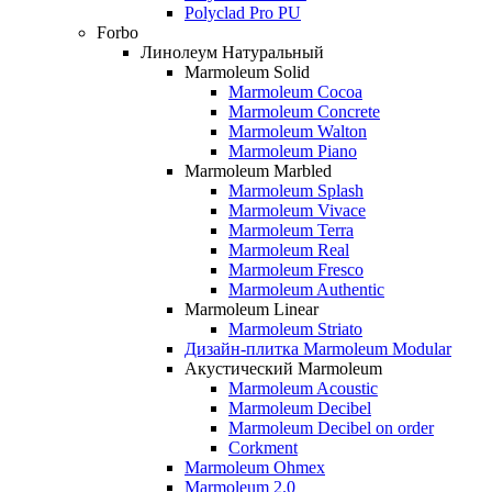
Polyclad Pro PU
Forbo
Линолеум Натуральный
Marmoleum Solid
Marmoleum Cocoa
Marmoleum Concrete
Marmoleum Walton
Marmoleum Piano
Marmoleum Marbled
Marmoleum Splash
Marmoleum Vivace
Marmoleum Terra
Marmoleum Real
Marmoleum Fresco
Marmoleum Authentic
Marmoleum Linear
Marmoleum Striato
Дизайн-плитка Marmoleum Modular
Акустический Marmoleum
Marmoleum Acoustic
Marmoleum Decibel
Marmoleum Decibel on order
Corkment
Marmoleum Ohmex
Marmoleum 2.0