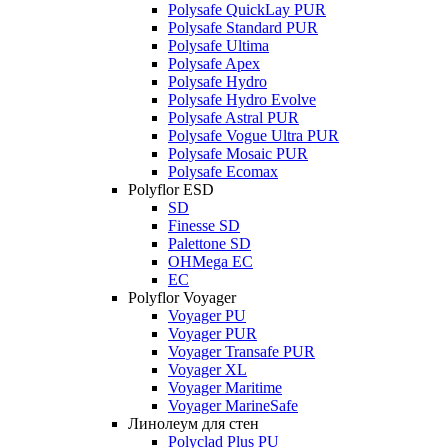
Polysafe QuickLay PUR
Polysafe Standard PUR
Polysafe Ultima
Polysafe Apex
Polysafe Hydro
Polysafe Hydro Evolve
Polysafe Astral PUR
Polysafe Vogue Ultra PUR
Polysafe Mosaic PUR
Polysafe Ecomax
Polyflor ESD
SD
Finesse SD
Palettone SD
OHMega EC
EC
Polyflor Voyager
Voyager PU
Voyager PUR
Voyager Transafe PUR
Voyager XL
Voyager Maritime
Voyager MarineSafe
Линолеум для стен
Polyclad Plus PU