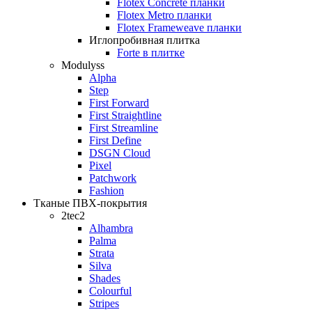
Flotex Concrete планки
Flotex Metro планки
Flotex Frameweave планки
Иглопробивная плитка
Forte в плитке
Modulyss
Alpha
Step
First Forward
First Straightline
First Streamline
First Define
DSGN Cloud
Pixel
Patchwork
Fashion
Тканые ПВХ-покрытия
2tec2
Alhambra
Palma
Strata
Silva
Shades
Colourful
Stripes