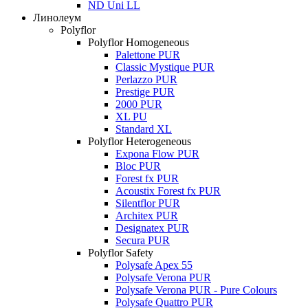
ND Uni LL
Линолеум
Polyflor
Polyflor Homogeneous
Palettone PUR
Classic Mystique PUR
Perlazzo PUR
Prestige PUR
2000 PUR
XL PU
Standard XL
Polyflor Heterogeneous
Expona Flow PUR
Bloc PUR
Forest fx PUR
Acoustix Forest fx PUR
Silentflor PUR
Architex PUR
Designatex PUR
Secura PUR
Polyflor Safety
Polysafe Apex 55
Polysafe Verona PUR
Polysafe Verona PUR - Pure Colours
Polysafe Quattro PUR