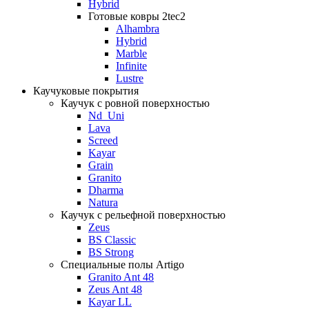
Hybrid
Готовые ковры 2tec2
Alhambra
Hybrid
Marble
Infinite
Lustre
Каучуковые покрытия
Каучук с ровной поверхностью
Nd_Uni
Lava
Screed
Kayar
Grain
Granito
Dharma
Natura
Каучук с рельефной поверхностью
Zeus
BS Classic
BS Strong
Специальные полы Artigo
Granito Ant 48
Zeus Ant 48
Kayar LL