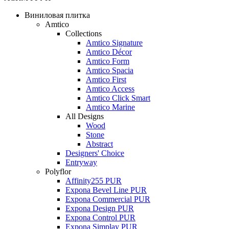
Виниловая плитка
Amtico
Collections
Amtico Signature
Amtico Décor
Amtico Form
Amtico Spacia
Amtico First
Amtico Access
Amtico Click Smart
Amtico Marine
All Designs
Wood
Stone
Abstract
Designers' Choice
Entryway
Polyflor
Affinity255 PUR
Expona Bevel Line PUR
Expona Commercial PUR
Expona Design PUR
Expona Control PUR
Expona Simplay PUR