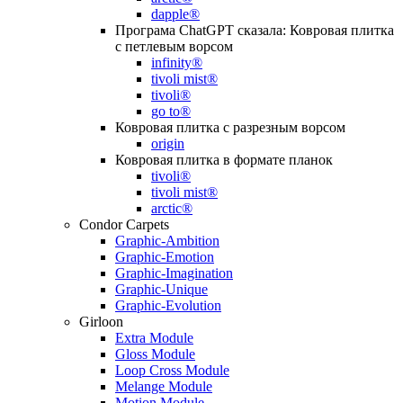
dapple®
Програма ChatGPT сказала: Ковровая плитка
с петлевым ворсом
infinity®
tivoli mist®
tivoli®
go to®
Ковровая плитка с разрезным ворсом
origin
Ковровая плитка в формате планок
tivoli®
tivoli mist®
arctic®
Condor Carpets
Graphic-Ambition
Graphic-Emotion
Graphic-Imagination
Graphic-Unique
Graphic-Evolution
Girloon
Extra Module
Gloss Module
Loop Cross Module
Melange Module
Motion Module