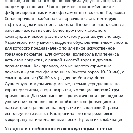
жесткие, и хороши там где необходима упругость покрытия -
например в теннисе. Часто применяются комбинация из
фибриллированных и монофиламентных волокон. Подложка
более прочная, особенно ее первичная часть, в которую
тафт-методом и вплетены волокна. Вторичная часть основы,
изготавливается из еще более прочного латексного
компаунда, и имеет развитую систему дренажную систему.
Характеристики у многих моделей обусловлены видом спорта,
для которого предназначено то или иное искусственное
травяное покрытие. Для футбола, волейбола или тенниса
есть свои покрытия, с разной высотой ворса и другими
параметрами. Как правило, самые коротко стриженые
покрытия - для гольфа и тенниса (высота ворса 10-20 мм), а
самые длинные (50-60 мм.) - для регби и футбола.
Существуют и мультиспортивные, весьма усредненные по
характеристикам, спорт покрытия, имеющие широкий круг
применения. Для уменьшения травматичности при падении,
увеличении долговечности, стойкости к деформациям и
параметров сцепления на покрытие из спортивной травы
используется засыпка. Как правило, это или резиновые
микрогранулы, или кварцевый песок. Ну, или их комбинация.
Укладка и особенности эксплуатации поля из