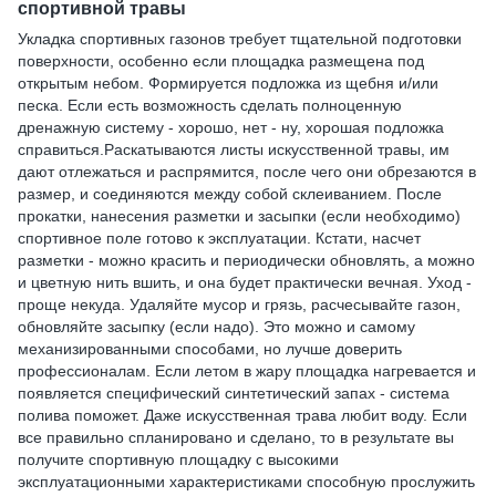
спортивной травы
Укладка спортивных газонов требует тщательной подготовки
поверхности, особенно если площадка размещена под
открытым небом. Формируется подложка из щебня и/или
песка. Если есть возможность сделать полноценную
дренажную систему - хорошо, нет - ну, хорошая подложка
справиться.Раскатываются листы искусственной травы, им
дают отлежаться и распрямится, после чего они обрезаются в
размер, и соединяются между собой склеиванием. После
прокатки, нанесения разметки и засыпки (если необходимо)
спортивное поле готово к эксплуатации. Кстати, насчет
разметки - можно красить и периодически обновлять, а можно
и цветную нить вшить, и она будет практически вечная. Уход -
проще некуда. Удаляйте мусор и грязь, расчесывайте газон,
обновляйте засыпку (если надо). Это можно и самому
механизированными способами, но лучше доверить
профессионалам. Если летом в жару площадка нагревается и
появляется специфический синтетический запах - система
полива поможет. Даже искусственная трава любит воду. Если
все правильно спланировано и сделано, то в результате вы
получите спортивную площадку с высокими
эксплуатационными характеристиками способную прослужить