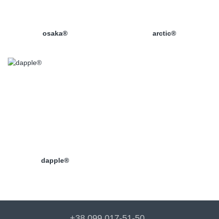
osaka®
arctic®
dapple®
+38 099 017-51-50