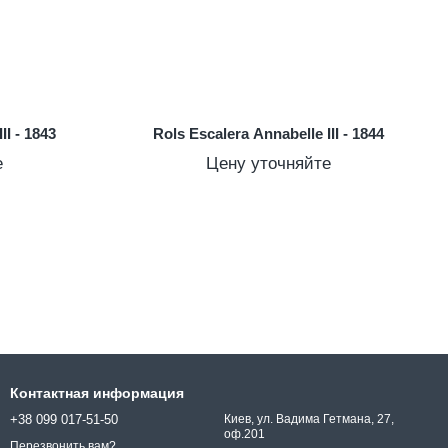
II - 1843
Rols Escalera Annabelle III - 1844
е
Цену уточняйте
Контактная информация
+38 099 017-51-50
Киев, ул. Вадима Гетмана, 27,
оф.201
Перезвонить вам?