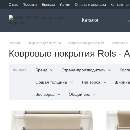
Перейти к основному контенту
О нас
Проекты
Бренды
Услуги
Оплата и доставка
Контактна
Каталог
Главная
Покрытия для лестниц
Ковровые покрытия Rols
Annabelle III
Ковровые покрытия Rols - An
Фильтр
Бренд
Страна-производитель
Колл
Общая толщина
Тип ворса
Ширина
Вес ворса
Общий вес