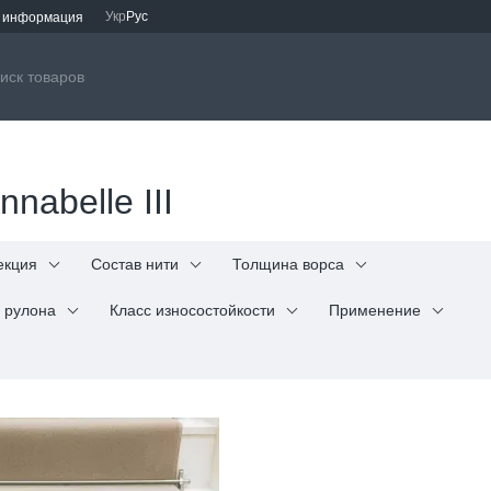
Укр
Рус
я информация
nabelle III
екция
Состав нити
Толщина ворса
 рулона
Класс износостойкости
Применение