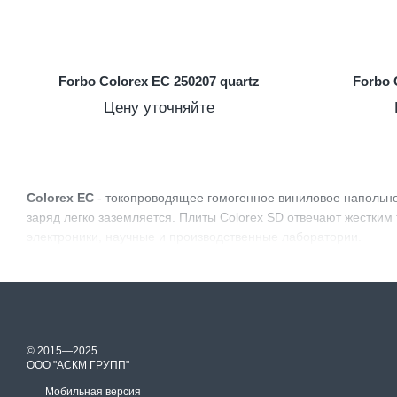
Forbo Colorex EC 250207 quartz
Forbo 
Цену уточняйте
Colorex EC
- токопроводящее гомогенное виниловое напольно
заряд легко заземляется. Плиты Colorex SD отвечают жестки
электроники, научные и производственные лаборатории.
© 2015—2025
ООО "АСКМ ГРУПП"
Мобильная версия