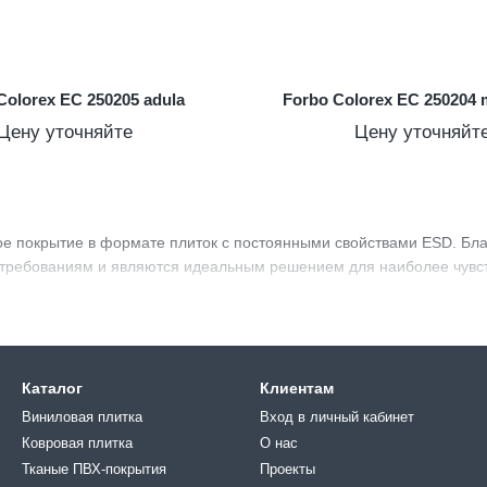
Colorex EC 250205 adula
Forbo Colorex EC 250204 
Цену уточняйте
Цену уточняйт
е покрытие в формате плиток с постоянными свойствами ESD. Бла
м требованиям и являются идеальным решением для наиболее чувств
Каталог
Клиентам
Виниловая плитка
Вход в личный кабинет
Ковровая плитка
О нас
Тканые ПВХ-покрытия
Проекты