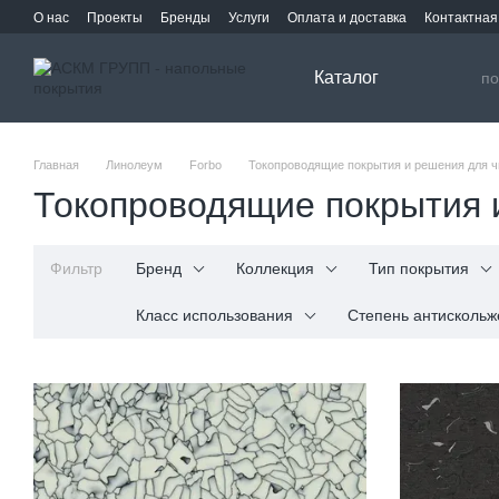
Перейти к основному контенту
О нас
Проекты
Бренды
Услуги
Оплата и доставка
Контактна
Каталог
Главная
Линолеум
Forbo
Токопроводящие покрытия и решения для 
Токопроводящие покрытия 
Фильтр
Бренд
Коллекция
Тип покрытия
Класс использования
Степень антискольж