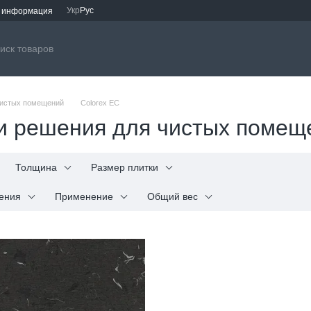
Укр
Рус
я информация
чистых помещений
Colorex EC
и решения для чистых помеще
Толщина
Размер плитки
ения
Применение
Общий вес