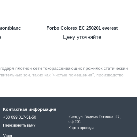
montblanc
Forbo Colorex EC 250201 everest
е
Цену уточняйте
годаря плотной сети токорассеивающих прожилок статический
ительных зон, таких как "чистые помещения", производство
Контактная информация
+38 099 017-51-50
Киев, ул. Вадима Гетмана, 27,
оф.201
Перезвонить вам?
Карта проезда
Viber