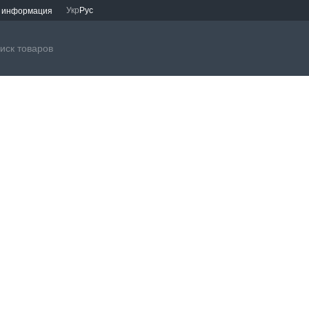
Укр
Рус
я информация