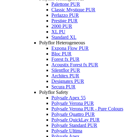
Palettone PUR
Classic Mystique PUR
Perlazzo PUR
Prestige PUR
2000 PUR
XL PU
Standard XL
Polyflor Heterogeneous
Expona Flow PUR
Bloc PUR
Forest fx PUR
Acoustix Forest fx PUR
Silentflor PUR
Architex PUR
Designatex PUR
Secura PUR
Polyflor Safety
Polysafe Apex 55
Polysafe Verona PUR
Polysafe Verona PUR - Pure Colours
Polysafe Quattro PUR
Polysafe QuickLay PUR
Polysafe Standard PUR
Polysafe Ultima
Polysafe Apex