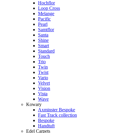
Hochflor
Loop Cross
Melange
Pacific
Pearl
Samtflor
Santa
Shine
Smart
Standard
Touch
Trio
Twin
Twist
Vario
Velvet
Vision
Vista
Wave
Kowary
Axminster Bespoke
Fast Track collection
Bespoke
Handtuft
Edel Carpets