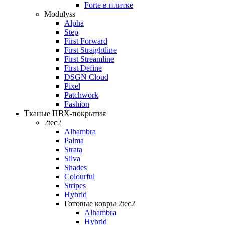
Forte в плитке
Modulyss
Alpha
Step
First Forward
First Straightline
First Streamline
First Define
DSGN Cloud
Pixel
Patchwork
Fashion
Тканые ПВХ-покрытия
2tec2
Alhambra
Palma
Strata
Silva
Shades
Colourful
Stripes
Hybrid
Готовые ковры 2tec2
Alhambra
Hybrid