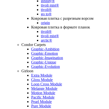
infinity®
tivoli mist®
tivoli®
go to®
Ковровая плитка с разрезным ворсом
origin
Ковровая плитка в формате планок
tivoli®
tivoli mist®
arctic®
Condor Carpets
Graphic-Ambition
Graphic-Emotion
Graphic-Imagination
Graphic-Unique
Graphic-Evolution
Girloon
Extra Module
Gloss Module
Loop Cross Module
Melange Module
Motion Module
Pacific Module
Pearl Module
Pure Module