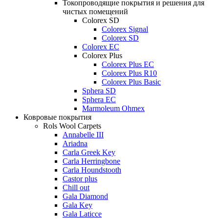
Токопроводящие покрытия и решения для
чистых помещений
Colorex SD
Colorex Signal
Colorex SD
Colorex EC
Colorex Plus
Colorex Plus EC
Colorex Plus R10
Colorex Plus Basic
Sphera SD
Sphera EC
Marmoleum Ohmex
Ковровые покрытия
Rols Wool Carpets
Annabelle III
Ariadna
Carla Greek Key
Carla Herringbone
Carla Houndstooth
Castor plus
Chill out
Gala Diamond
Gala Key
Gala Laticce