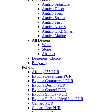
Amtico Signature
Amtico Décor
Amtico Form
Amtico Spacia
Amtico First
Amtico Access
Amtico Click Smart
Amtico Marine
All Designs
Wood
Stone
Abstract
Designers' Choice
Entryway
Polyflor
Affinity255 PUR
Expona Bevel Line PUR
Expona Commercial PUR
Expona Design PUR
Expona Control PUR
Expona Simplay PUR
Expona EnCore Rigid Loc PUR
Camaro PUR
Camaro Loc PUR