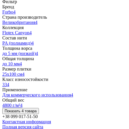
Фильтр
Бренд
Forbo
4
Страна производитель
Великобритания
4
Коллекция
Flotex Canyon
4
Состав нити
PA (полиамид)
4
Толщина ворса
до 5 мм (низкий)
4
Общая толщина
до 10 мм
4
Размер плитки
25х100 см
4
Класс износостойкости
33
4
Применение
Для коммерческого использования
4
Общий вес
4800 г/м²
4
Показать 4 товара
+38 099 017-51-50
Контактная информация
Полная версия сайта