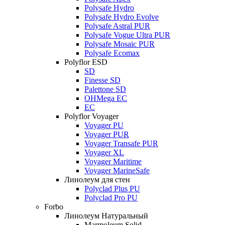
Polysafe Hydro
Polysafe Hydro Evolve
Polysafe Astral PUR
Polysafe Vogue Ultra PUR
Polysafe Mosaic PUR
Polysafe Ecomax
Polyflor ESD
SD
Finesse SD
Palettone SD
OHMega EC
EC
Polyflor Voyager
Voyager PU
Voyager PUR
Voyager Transafe PUR
Voyager XL
Voyager Maritime
Voyager MarineSafe
Линолеум для стен
Polyclad Plus PU
Polyclad Pro PU
Forbo
Линолеум Натуральный
Marmoleum Solid