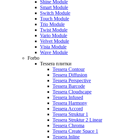
Shine Module
Smart Module
Switch Module
Touch Module
Trio Module
Twist Module
Vario Module
Velvet Module
Vista Module
Wave Module
Forbo
Tessera плитки
Tessera Contour
Tessera Diffusion
Tessera Perspective
Tessera Barcode
Tessera Cloudscape
Tessera Infused
Tessera Harmony
Tessera Accord
Tessera Struktur 1
Tessera Struktur 2 Linear
Tessera Chroma
Tessera Create Space 1
Tessera Inline