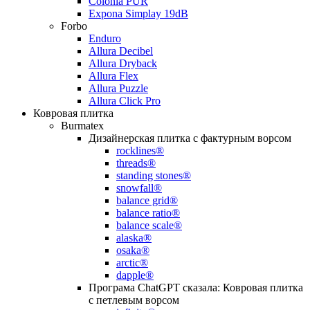
Colonia PUR
Expona Simplay 19dB
Forbo
Enduro
Allura Decibel
Allura Dryback
Allura Flex
Allura Puzzle
Allura Click Pro
Ковровая плитка
Burmatex
Дизайнерская плитка с фактурным ворсом
rocklines®
threads®
standing stones®
snowfall®
balance grid®
balance ratio®
balance scale®
alaska®
osaka®
arctic®
dapple®
Програма ChatGPT сказала: Ковровая плитка
с петлевым ворсом