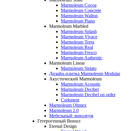
Marmoleum Cocoa
Marmoleum Concrete
Marmoleum Walton
Marmoleum Piano
Marmoleum Marbled
Marmoleum Splash
Marmoleum Vivace
Marmoleum Terra
Marmoleum Real
Marmoleum Fresco
Marmoleum Authentic
Marmoleum Linear
Marmoleum Striato
Дизайн-плитка Marmoleum Modular
Акустический Marmoleum
Marmoleum Acoustic
Marmoleum Decibel
Marmoleum Decibel on order
Corkment
Marmoleum Ohmex
Marmoleum 2.0
Мебельный линолеум
Гетерогенный Винил
Eternal Design