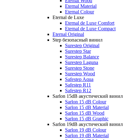
Eternal Wood
Eternal Material
Eternal Colour
Eternal de Luxe
Eternal de Luxe Comfort
Eternal de Luxe Compact
Eternal Original
Step безопасный винил
Surestep Original
Surestep Star
Surestep Balance
Surestep Laguna
Surestep Stone
Surestep Wood
Safestep Aqua
Safestep R11
Safestep R12
Sarlon 15dB акустический винил
Sarlon 15 dB Colour
Sarlon 15 dB Material
Sarlon 15 dB Wood
Sarlon 15 dB Graphic
Sarlon 19dB акустический винил
Sarlon 19 dB Colour
Sarlon 19 dB Material