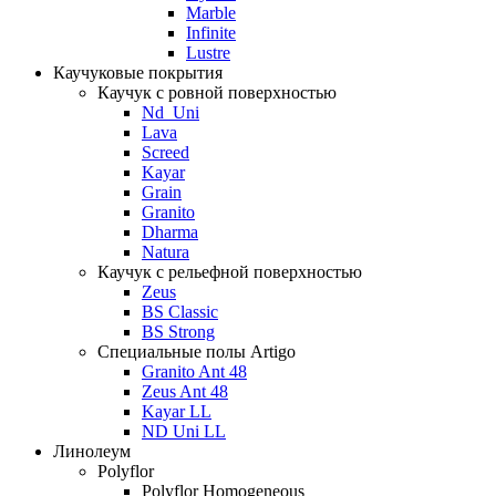
Marble
Infinite
Lustre
Каучуковые покрытия
Каучук с ровной поверхностью
Nd_Uni
Lava
Screed
Kayar
Grain
Granito
Dharma
Natura
Каучук с рельефной поверхностью
Zeus
BS Classic
BS Strong
Специальные полы Artigo
Granito Ant 48
Zeus Ant 48
Kayar LL
ND Uni LL
Линолеум
Polyflor
Polyflor Homogeneous