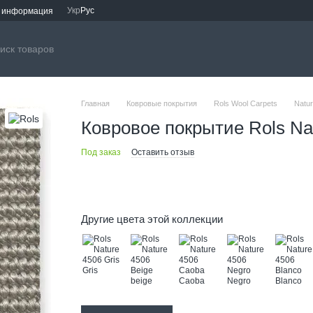
Укр
Рус
я информация
Главная
Ковровые покрытия
Rols Wool Carpets
Natur
Ковровое покрытие Rols Nat
Под заказ
Оставить отзыв
Другие цвета этой коллекции