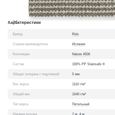
Характеристики
Бренд
Rols
Страна-производитель
Испания
Коллекция
Nature 4506
Состав
100% PP Stainsafe ®
Общая толщина с подложкой
5 мм
Вес ворса
1110 г/м²
Общий вес
1640 г/м²
Тип ворса
Петельный
Ширина рулона
2 м, 4 м