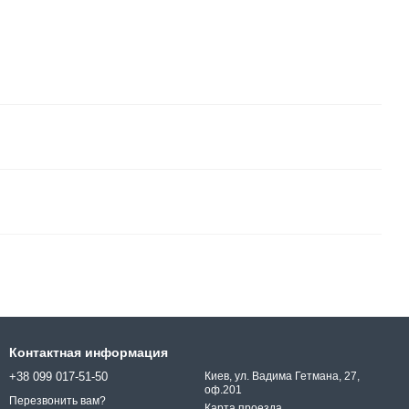
Контактная информация
+38 099 017-51-50
Киев, ул. Вадима Гетмана, 27,
оф.201
Перезвонить вам?
Карта проезда