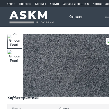
Перейти к основному контенту
О нас
Проекты
Бренды
Услуги
Оплата и доставка
Контактна
Каталог
Характеристики
Бренд
Girloon