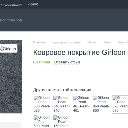
Укр
Рус
я информация
Главная
Ковровые покрытия
Girloon
Pearl
Pearl G
Ковровое покрытие Girloon 
В наличии
Оставить отзыв
Другие цвета этой коллекции