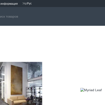
Укр
Рус
я информация