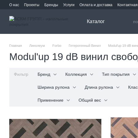
Перейти к основному контенту
О нас
Проекты
Бренды
Услуги
Оплата и доставка
Контактна
Каталог
Главная
Линолеум
Forbo
Гетерогенный Винил
Modul'up 19 dB ви
Modul'up 19 dB винил своб
Фильтр
Бренд
Коллекция
Тип покрытия
Ширина рулона
Длина рулона
Клас
Применение
Общий вес