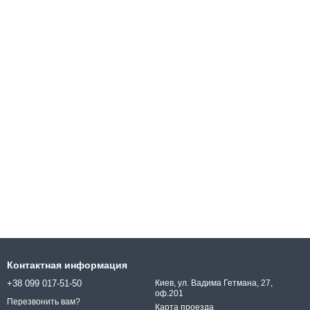
Контактная информация
+38 099 017-51-50
Киев, ул. Вадима Гетмана, 27,
оф.201
Перезвонить вам?
Карта проезда