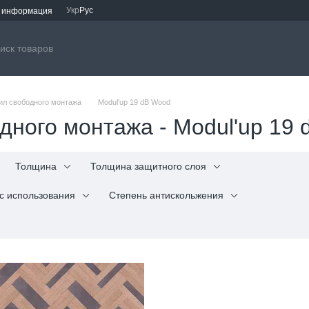
Укр
Рус
я информация
нил свободного монтажа
Modul'up 19 dB Wood
одного монтажа - Modul'up 19
Толщина
Толщина защитного слоя
с использования
Степень антискольжения