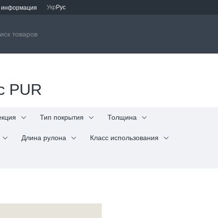
Укр
Рус
я информация
oc PUR
екция
Тип покрытия
Толщина
Длина рулона
Класс использования