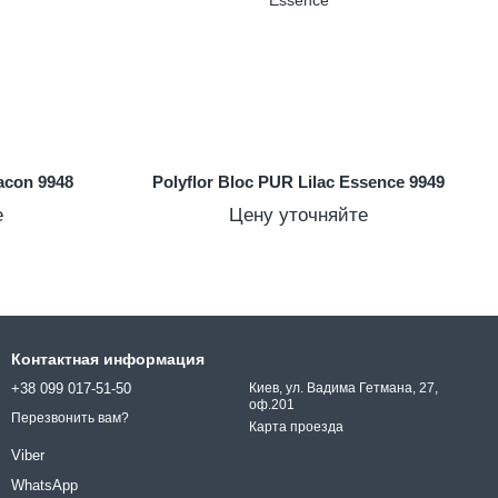
acon 9948
Polyflor Bloc PUR Lilac Essence 9949
е
Цену уточняйте
Контактная информация
+38 099 017-51-50
Киев, ул. Вадима Гетмана, 27,
оф.201
Перезвонить вам?
Карта проезда
Viber
WhatsApp