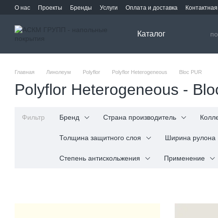
Перейти к основному контенту
О нас
Проекты
Бренды
Услуги
Оплата и доставка
Контактна
Каталог
Главная
Линолеум
Polyflor
Polyflor Heterogeneous
Bloc PUR
Polyflor Heterogeneous - Bl
Фильтр
Бренд
Страна производитель
Колл
Толщина защитного слоя
Ширина рулона
Степень антискольжения
Применение