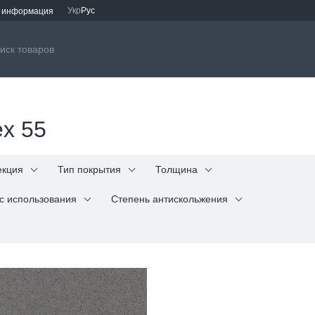
Укр
Рус
я информация
ex 55
екция
Тип покрытия
Толщина
с использования
Степень антискольжения