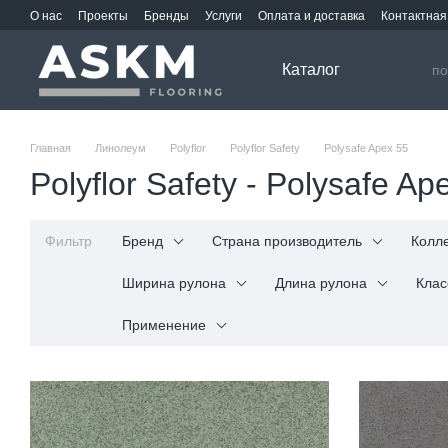
Перейти к основному контенту
О нас
Проекты
Бренды
Услуги
Оплата и доставка
Контактна
Каталог
Главная
Линолеум
Polyflor
Polyflor Safety
Polysafe Apex 55
Polyflor Safety - Polysafe Ap
Фильтр
Бренд
Страна производитель
Колл
Ширина рулона
Длина рулона
Клас
Применение