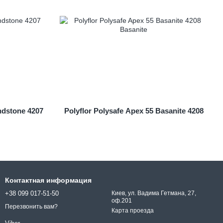
ndstone 4207
Polyflor Polysafe Apex 55 Basanite 4208
Контактная информация
+38 099 017-51-50
Киев, ул. Вадима Гетмана, 27,
оф.201
Перезвонить вам?
Карта проезда