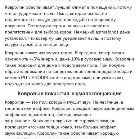
Ковролин обеспечивает лучший климат в помещении, потому
что он удерживает пыль. Пыль, которая осела, не
поднимается в воздух даже при ходьбе по ковровому
покрытию. Поэтому аллергия на пыль не является
препятствием для выбора ковра. Немецкий astmafonds даже
установил, что ковер лучше удерживает пыль, и поэтому
воздух в доме становится чище.
Ковролин также изолирует тепло. В среднем, ковер может
сэкономить 4-5% энергии, даже 10% в суровую зиму. Ковролин
также подходит для дома с подогревом пола. При покупке
обратите внимание на сопротивление теплопередаче ковра и
символ PIT / PRODIS «пол с подогревом»; они указывают,
подходит ли ковер для подогрева пола.
Ковровые покрытия шумопоглощающие
Ковролин — это пол, который глушит звук. На лестнице, в
гостиной или в офисе. Ковролин обладает звукоизоляционным
эффектом повсеместно, снижая шумовое
загрязнение. Ковровое покрытие не отражает звук, он
поглощает его; чем толще ковер, тем больше эффект
звукоизоляции. Ковролин также обеспечивает хорошую