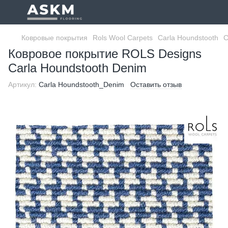
Ковровые покрытия
Rols Wool Carpets
Carla Houndstooth
C
Ковровое покрытие ROLS Designs
Carla Houndstooth Denim
Артикул:
Carla Houndstooth_Denim
Оставить отзыв