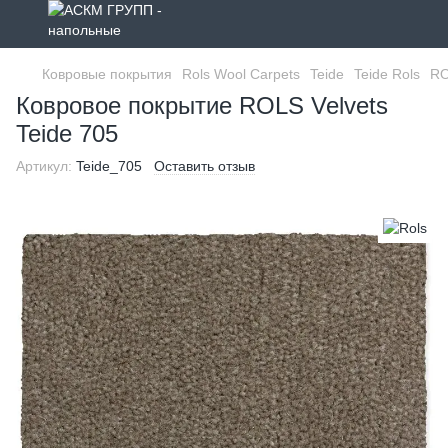
Ковровые покрытия
Rols Wool Carpets
Teide
Teide Rols
RO
Ковровое покрытие ROLS Velvets
Teide 705
Артикул:
Teide_705
Оставить отзыв