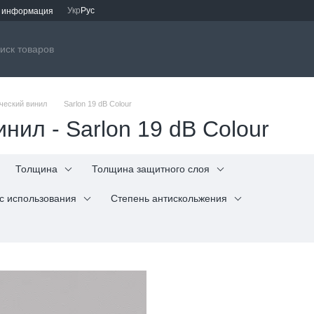
Укр
Рус
я информация
ический винил
Sarlon 19 dB Colour
нил - Sarlon 19 dB Colour
Толщина
Толщина защитного слоя
с использования
Степень антискольжения