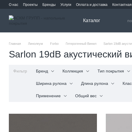
Перейти к основному контенту
О нас
Проекты
Бренды
Услуги
Оплата и доставка
Контактна
Каталог
Главная
Линолеум
Forbo
Гетерогенный Винил
Sarlon 19dB акуст
Sarlon 19dB акустический ви
Фильтр
Бренд
Коллекция
Тип покрытия
Ширина рулона
Длина рулона
Клас
Применение
Общий вес