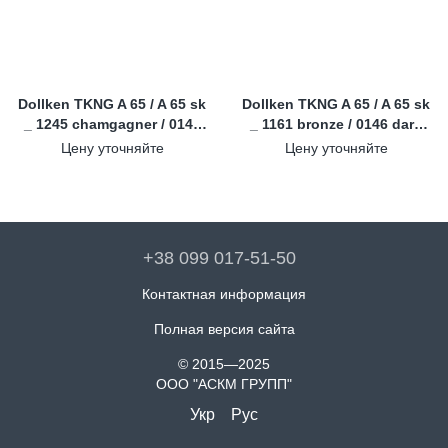
Dollken TKNG A 65 / A 65 sk
Dollken TKNG A 65 / A 65 sk
_ 1245 chamgagner / 0146
_ 1161 bronze / 0146 dark
dark grey
grey
Цену уточняйте
Цену уточняйте
+38 099 017-51-50
Контактная информация
Полная версия сайта
© 2015—2025
ООО "АСКМ ГРУПП"
Укр
Рус