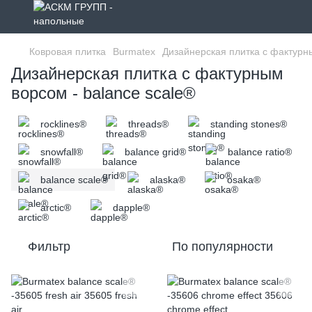
Ковровая плитка
Burmatex
Дизайнерская плитка с фактур
Дизайнерская плитка с фактурным
ворсом - balance scale®
rocklines®
threads®
standing stones®
snowfall®
balance grid®
balance ratio®
balance scale®
alaska®
osaka®
arctic®
dapple®
Фильтр
По популярности