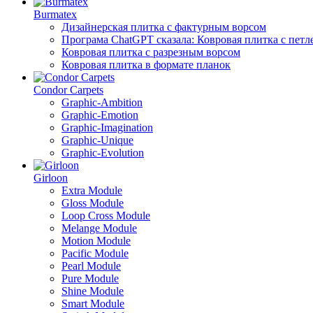
Burmatex
Дизайнерская плитка с фактурным ворсом
Програма ChatGPT сказала: Ковровая плитка с пет
Ковровая плитка с разрезным ворсом
Ковровая плитка в формате планок
Condor Carpets
Graphic-Ambition
Graphic-Emotion
Graphic-Imagination
Graphic-Unique
Graphic-Evolution
Girloon
Extra Module
Gloss Module
Loop Cross Module
Melange Module
Motion Module
Pacific Module
Pearl Module
Pure Module
Shine Module
Smart Module