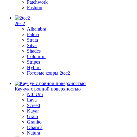
Patchwork
Fashion
2tec2
Alhambra
Palma
Strata
Silva
Shades
Colourful
Stripes
Hybrid
Готовые ковры 2tec2
Каучук с ровной поверхностью
Nd_Uni
Lava
Screed
Kayar
Grain
Granito
Dharma
Natura