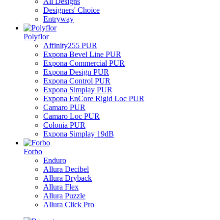
All Designs
Designers' Choice
Entryway
Polyflor
Affinity255 PUR
Expona Bevel Line PUR
Expona Commercial PUR
Expona Design PUR
Expona Control PUR
Expona Simplay PUR
Expona EnCore Rigid Loc PUR
Camaro PUR
Camaro Loc PUR
Colonia PUR
Expona Simplay 19dB
Forbo
Enduro
Allura Decibel
Allura Dryback
Allura Flex
Allura Puzzle
Allura Click Pro