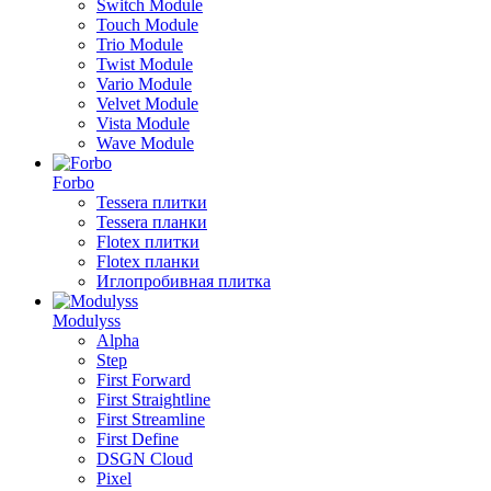
Switch Module
Touch Module
Trio Module
Twist Module
Vario Module
Velvet Module
Vista Module
Wave Module
Forbo
Tessera плитки
Tessera планки
Flotex плитки
Flotex планки
Иглопробивная плитка
Modulyss
Alpha
Step
First Forward
First Straightline
First Streamline
First Define
DSGN Cloud
Pixel