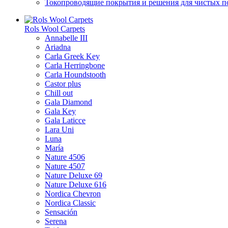
Токопроводящие покрытия и решения для чистых 
Rols Wool Carpets
Annabelle III
Ariadna
Carla Greek Key
Carla Herringbone
Carla Houndstooth
Castor plus
Chill out
Gala Diamond
Gala Key
Gala Laticce
Lara Uni
Luna
María
Nature 4506
Nature 4507
Nature Deluxe 69
Nature Deluxe 616
Nordica Chevron
Nordica Classic
Sensación
Serena