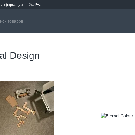
Укр
Рус
я информация
al Design