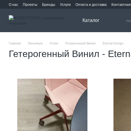
Перейти к основному контенту
О нас
Проекты
Бренды
Услуги
Оплата и доставка
Контактна
Каталог
Главная
Линолеум
Forbo
Гетерогенный Винил
Eternal Design
Гетерогенный Винил - Etern