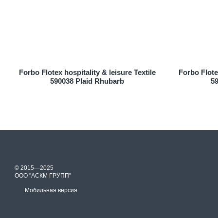
Forbo Flotex hospitality & leisure Textile
Forbo Flotex
590038 Plaid Rhubarb
5
© 2015—2025
ООО "АСКМ ГРУПП"
Мобильная версия