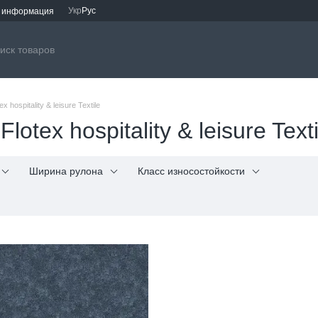
Укр
Рус
я информация
ex hospitality & leisure Textile
Flotex hospitality & leisure Texti
Ширина рулона
Класс износостойкости