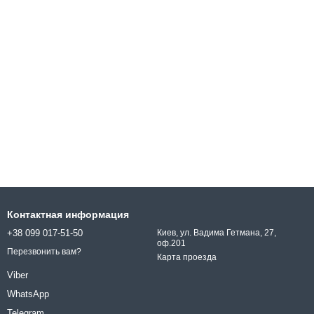
Контактная информация
+38 099 017-51-50
Киев, ул. Вадима Гетмана, 27,
оф.201
Перезвонить вам?
Карта проезда
Viber
WhatsApp
Telegram