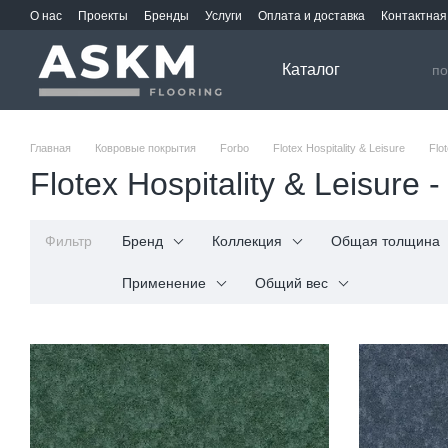
Перейти к основному контенту
О нас
Проекты
Бренды
Услуги
Оплата и доставка
Контактна
Каталог
Главная
Ковровые покрытия
Forbo
Flotex Hospitality & Leisure
Flot
Flotex Hospitality & Leisure - 
Фильтр
Бренд
Коллекция
Общая толщина
Применение
Общий вес