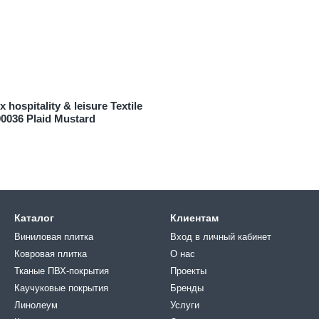
 hospitality & leisure Textile
90036 Plaid Mustard
Каталог
Клиентам
Виниловая плитка
Вход в личный кабинет
Ковровая плитка
О нас
Тканые ПВХ-покрытия
Проекты
Каучуковые покрытия
Бренды
Линолеум
Услуги