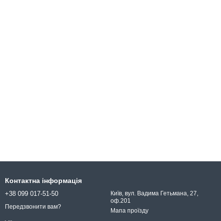
Контактна інформація
+38 099 017-51-50
Київ, вул. Вадима Гетьмана, 27,
оф.201
Передзвонити вам?
Мапа проїзду