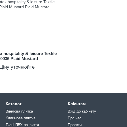
 hospitality & leisure Textile
90036 Plaid Mustard
Ціну уточнюйте
Каталог
Клієнтам
Вінілова плитка
Вхід до кабінету
Килимова плитка
Про нас
Ткані ПВХ-покриття
Проєкти