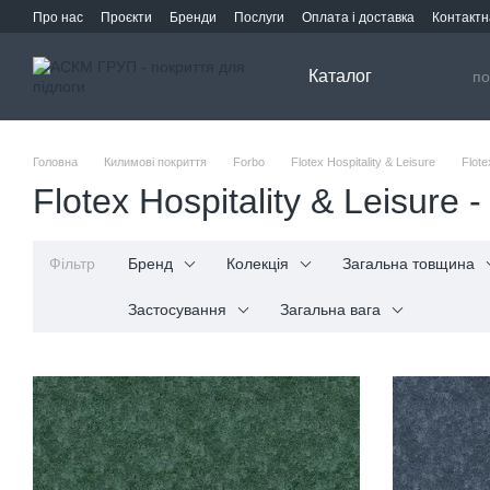
Перейти до основного контенту
Про нас
Проєкти
Бренди
Послуги
Оплата і доставка
Контактн
Каталог
Головна
Килимові покриття
Forbo
Flotex Hospitality & Leisure
Flote
Flotex Hospitality & Leisure - 
Фільтр
Бренд
Колекція
Загальна товщина
Застосування
Загальна вага