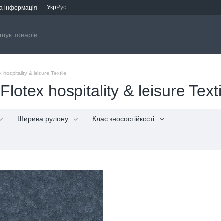
Укр
Рус
а інформація
x hospitality & leisure Textile
Flotex hospitality & leisure Texti
Ширина рулону
Клас зносостійкості