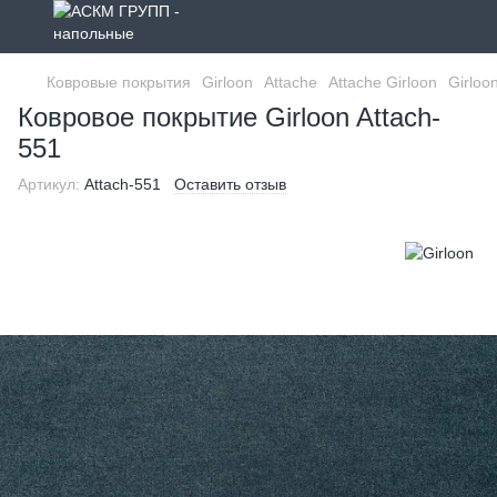
Ковровые покрытия
Girloon
Attache
Attache Girloon
Girloo
Ковровое покрытие Girloon Attach-
551
Артикул:
Attach-551
Оставить отзыв