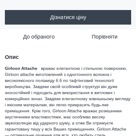
Дізнатися ціну
До обраного
Порівняти
Опис
Girloon Attache
вражає елегантною і стильною поверхнею,
Girloon attache виготовлений з однотонного волокна і
високоякісного поліаміду 6.6 по тафтінговий технології
виробництва. Завдяки своїй особливій структурі він дуже
зносостійкий і підходить для використання в житлових і
комерційних зонах. Завдяки елегантному зовнішньому вигляду
і якісним матеріалам, він легко прикрасить будь-яке
приміщення. Крім того, Girloon Attache вражає розкішними
акустичними властивостями, має особливо високу
звукоізоляцію від ударного шуму, а отже Ви отримуєте
гарантовану тишу у всіх Ваших приміщеннях. Girloon Attache
— оптимальне рішення для всіх, хто любить стиль.