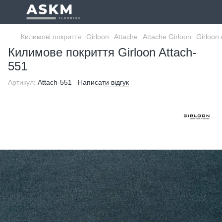
Килимові покриття
Girloon
Attache
Attache Girloon
Girloon
Килимове покриття Girloon Attach-
551
Артикул:
Attach-551
Написати відгук