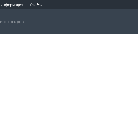
Укр
Рус
я информация