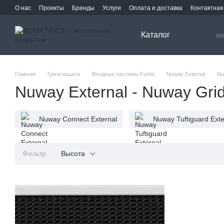
Перейти к основному контенту
О нас
Проекты
Бренды
Услуги
Оплата и доставка
Контактна
Каталог
Главная
Грязезащита
Входные системы Forbo
Nuway External
Nu
Nuway External - Nuway Grid
Nuway Connect External
Nuway Tuftiguard Exte
Фильтр
Высота