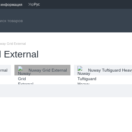
Укр
Рус
я информация
way Grid External
 External
rnal
Nuway Grid External
Nuway Tuftiguard Heav