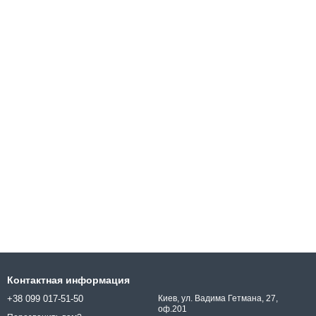
Контактная информация
+38 099 017-51-50
Киев, ул. Вадима Гетмана, 27,
оф.201