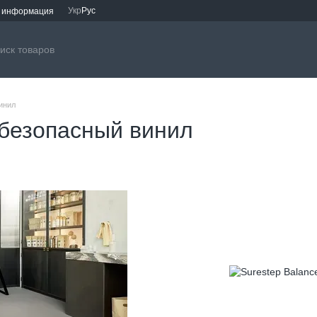
Укр
Рус
я информация
инил
 безопасный винил