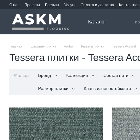
Перейти к основному контенту
О нас
Проекты
Бренды
Услуги
Оплата и доставка
Контактна
Каталог
Главная
Ковровая плитка
Forbo
Tessera плитки
Tessera Accord
Tessera плитки - Tessera Ac
Фильтр
Бренд
Коллекция
Состав нити
Размер плитки
Класс износостойкости