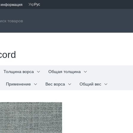
Укр
Рус
я информация
cord
Толщина ворса
Общая толщина
Применение
Вес ворса
Общий вес