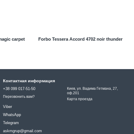
magic carpet
Forbo Tessera Accord 4702 noir thunder
Контактная информация
+38 099 017-51-50
Киев, ул. Вадима Гетмана, 27,
оф.201
Перезвонить вам?
Карта проезда
Viber
WhatsApp
Telegram
askmgrup@gmail.com