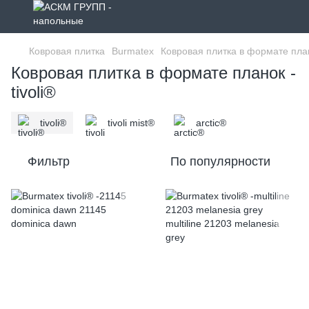
Ковровая плитка
Burmatex
Ковровая плитка в формате пла
Ковровая плитка в формате планок -
tivoli®
tivoli®
tivoli mist®
arctic®
Фильтр
По популярности