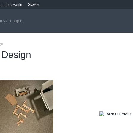
Укр
Рус
а інформація
gn
l Design