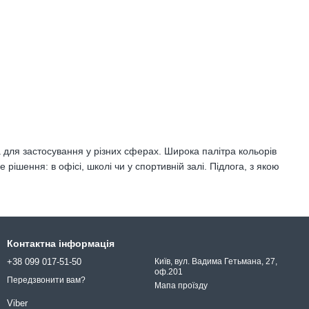
на для застосування у різних сферах. Широка палітра кольорів
ішення: в офісі, школі чи у спортивній залі. Підлога, з якою
Контактна інформація
+38 099 017-51-50
Київ, вул. Вадима Гетьмана, 27,
оф.201
Передзвонити вам?
Мапа проїзду
Viber