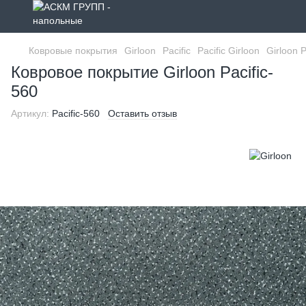
Ковровые покрытия
Girloon
Pacific
Pacific Girloon
Girloon P
Ковровое покрытие Girloon Pacific-
560
Артикул:
Pacific-560
Оставить отзыв