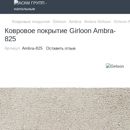
Ковровые покрытия
Girloon
Ambra
Ambra Girloon
Girloon
Ковровое покрытие Girloon Ambra-
825
Артикул:
Ambra-825
Оставить отзыв