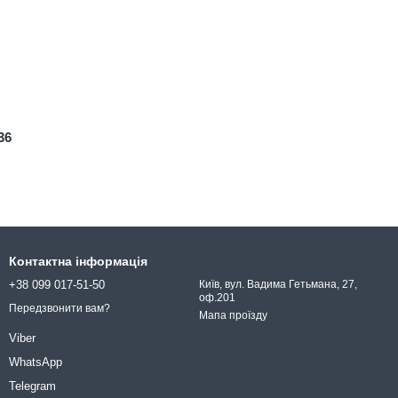
36
Контактна інформація
+38 099 017-51-50
Київ, вул. Вадима Гетьмана, 27,
оф.201
Передзвонити вам?
Мапа проїзду
Viber
WhatsApp
Telegram