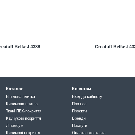
reatuft Belfast 4338
Creatuft Belfast 43
Каталог
Клієнтам
Вінілова плитка
Вхід до кабінету
Килимова плитка
Про нас
Ткані ПВХ-покриття
Проєкти
Каучукові покриття
Бренди
Лінолеум
Послуги
Килимові покриття
Оплата і доставка