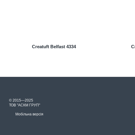
Creatuft Belfast 4334
C
© 2015—2025
ТОВ "АСКМ ГРУП"
Мобільна версія