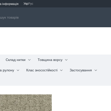
Укр
Рус
а інформація
Склад нитки
Товщина ворсу
а рулону
Клас зносостійкості
Застосування