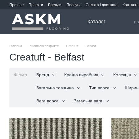
Перейти до основного контенту
Про нас
Проєкти
Бренди
Послуги
Оплата і доставка
Контактн
Каталог
Головна
Килимові покриття
Creatuft
Belfast
Creatuft - Belfast
Фільтр
Бренд
Країна виробник
Колекція
Загальна товщина
Тип ворса
Ширин
Вага ворса
Загальна вага