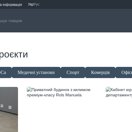
Укр
Рус
а інформація
роєкти
eCa
Медичні установи
Спорт
Комерція
Офіс