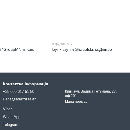
8 грудня 2017
ї "GroupM", м.Київ
Бутік взуття Shabelski, м.Дніпро
Контактна інформація
+38 099 017-51-50
Київ, вул. Вадима Гетьмана, 27,
оф.201
Передзвонити вам?
Мапа проїзду
Viber
WhatsApp
Telegram