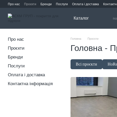
Перейти до основного контенту
Про нас
Проєкти
Бренди
Послуги
Оплата і доставка
Контактн
Каталог
Про нас
Головна
Проєкти
Головна - П
Проєкти
Бренди
Всі проєкти
HoR
Послуги
Оплата і доставка
Контактна інформація