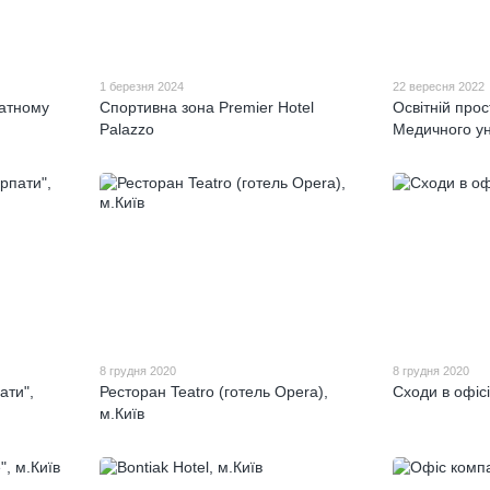
1 березня 2024
22 вересня 2022
ватному
Cпортивна зона Premier Hotel
Освітній прос
Palazzo
Медичного ун
8 грудня 2020
8 грудня 2020
ати",
Ресторан Teatro (готель Opera),
Сходи в офісі
м.Київ