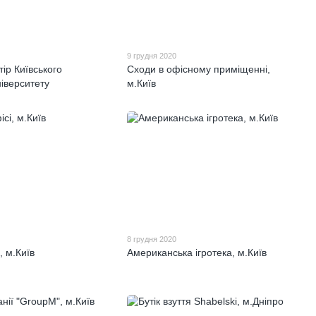
9 грудня 2020
тір Київського
Сходи в офісному приміщенні,
іверситету
м.Київ
8 грудня 2020
, м.Київ
Американська ігротека, м.Київ