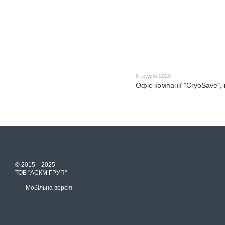
8 грудня 2020
Офіс компанії "CryoSave", 
© 2015—2025
ТОВ "АСКМ ГРУП"
Мобільна версія