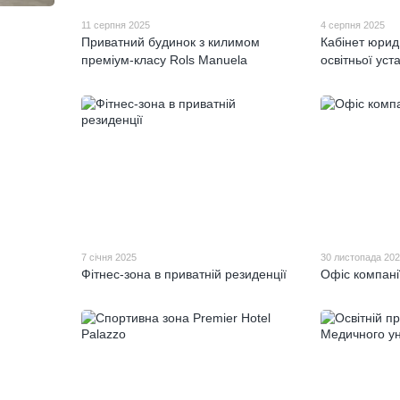
11 серпня 2025
4 серпня 2025
Приватний будинок з килимом
Кабінет юрид
преміум-класу Rols Manuela
освітньої уст
7 січня 2025
30 листопада 20
Фітнес-зона в приватній резиденції
Офіс компанії