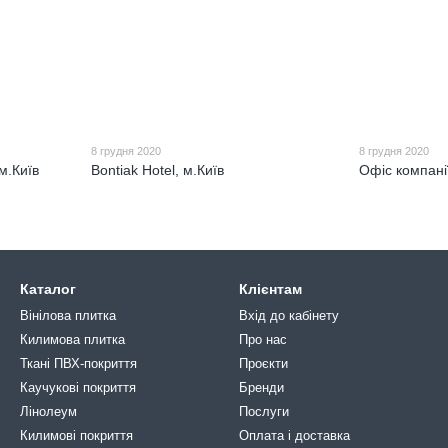
8 грудня 2020
8 грудня 2020
м.Київ
Bontiak Hotel, м.Київ
Офіс компані
Каталог
Клієнтам
Вінілова плитка
Вхід до кабінету
Килимова плитка
Про нас
Ткані ПВХ-покриття
Проєкти
Каучукові покриття
Бренди
Лінолеум
Послуги
Килимові покриття
Оплата і доставка