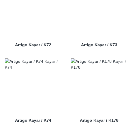
Artigo Kayar / K72
Artigo Kayar / K73
Artigo Kayar / K74
Artigo Kayar / K178