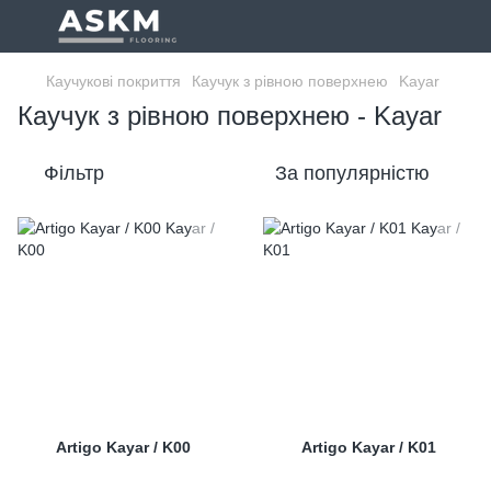
Каучукові покриття
Каучук з рівною поверхнею
Kayar
Каучук з рівною поверхнею - Kayar
Фільтр
За популярністю
Artigo Kayar / K00
Artigo Kayar / K01