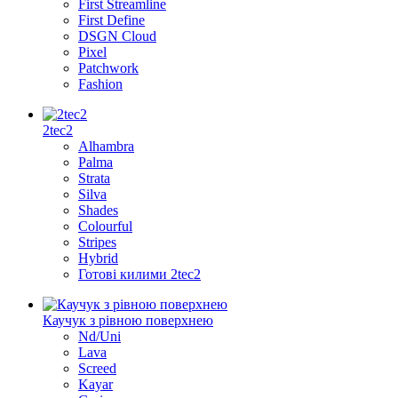
First Streamline
First Define
DSGN Cloud
Pixel
Patchwork
Fashion
2tec2
Alhambra
Palma
Strata
Silva
Shades
Colourful
Stripes
Hybrid
Готові килими 2tec2
Каучук з рівною поверхнею
Nd/Uni
Lava
Screed
Kayar