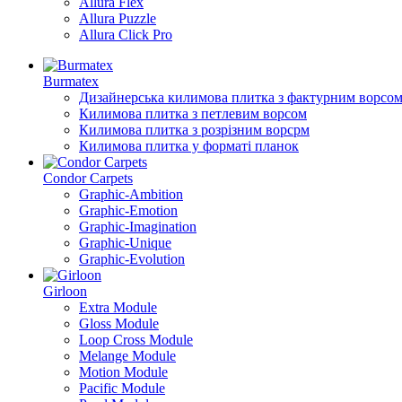
Allura Flex
Allura Puzzle
Allura Click Pro
Burmatex
Дизайнерська килимова плитка з фактурним ворсо
Килимова плитка з петлевим ворсом
Килимова плитка з розрізним ворсрм
Килимова плитка у форматі планок
Condor Carpets
Graphic-Ambition
Graphic-Emotion
Graphic-Imagination
Graphic-Unique
Graphic-Evolution
Girloon
Extra Module
Gloss Module
Loop Cross Module
Melange Module
Motion Module
Pacific Module