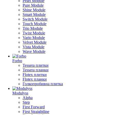
Pearl Module
Pure Module
Shine Module
Smart Module
Switch Module
Touch Module
Trio Module
Twist Module
Vario Module
Velvet Module
Vista Module
Wave Module
Forbo
Tessera плитки
Tessera планки
Flotex плитки
Flotex планки
Голкопробивна плитка
Modulyss
Alpha
Step
First Forward
First Straightline