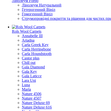
Лінолеум Forbo
Лінолеум Натуральний
Гетерогенний Вініл
Гомогенний Вініл
Струмопровідні покриття та рішення для чистих п
Rols Wool Carpets
Annabelle III
Ariadna
Carla Greek Key
Carla Herringbone
Carla Houndstooth
Castor plus
Chill out
Gala Diamond
Gala Key
Gala Laticce
Lara Uni
Luna
María
Nature 4506
Nature 4507
Nature Deluxe 69
Nature Deluxe 616