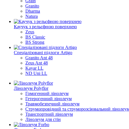
Grain
Granito
Dharma
Natura
Каучук з рельєфною поверхнею
Zeus
BS Classic
BS Strong
Спеціалізовані підлоги Artigo
Granito Ant 48
Zeus Ant 48
Kayar LL
ND Uni LL
Лінолеум Polyflor
Гомогенний лінолеум
Гетерогенний лінолеум
Травмобезпечний лінолеум
Струмопровідний та струморозсіювальний лінолеу
Транспортний лінолеум
Лінолеум для стін