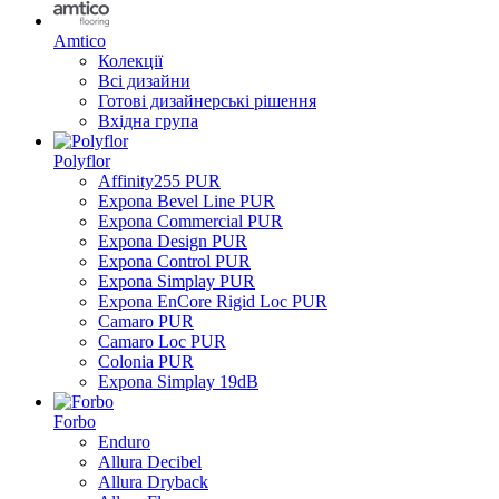
Amtico
Колекції
Всі дизайни
Готові дизайнерські рішення
Вхідна група
Polyflor
Affinity255 PUR
Expona Bevel Line PUR
Expona Commercial PUR
Expona Design PUR
Expona Control PUR
Expona Simplay PUR
Expona EnCore Rigid Loc PUR
Camaro PUR
Camaro Loc PUR
Colonia PUR
Expona Simplay 19dB
Forbo
Enduro
Allura Decibel
Allura Dryback