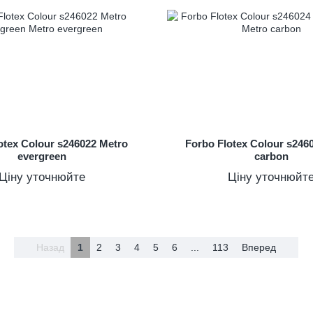
otex Colour s246022 Metro
Forbo Flotex Colour s246
evergreen
carbon
Ціну уточнюйте
Ціну уточнюйт
Назад
1
2
3
4
5
6
...
113
Вперед