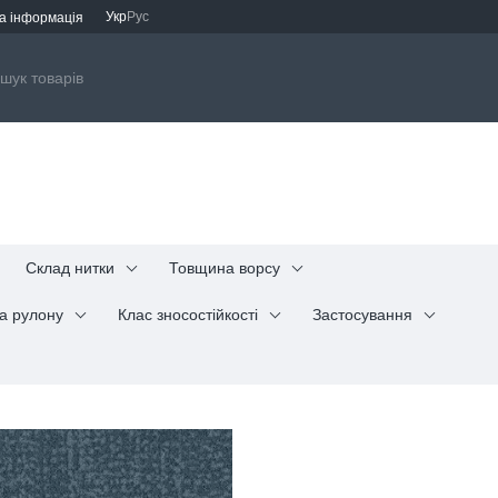
Укр
Рус
а інформація
Склад нитки
Товщина ворсу
а рулону
Клас зносостійкості
Застосування