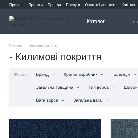
Перейти до основного контенту
Про нас
Проєкти
Бренди
Послуги
Оплата і доставка
Контактн
Каталог
Головна
Килимові покриття
- Килимові покриття
Фільтр
Бренд
Країна виробник
Колекція
Загальна товщина
Тип ворса
Ширин
Вага ворса
Загальна вага