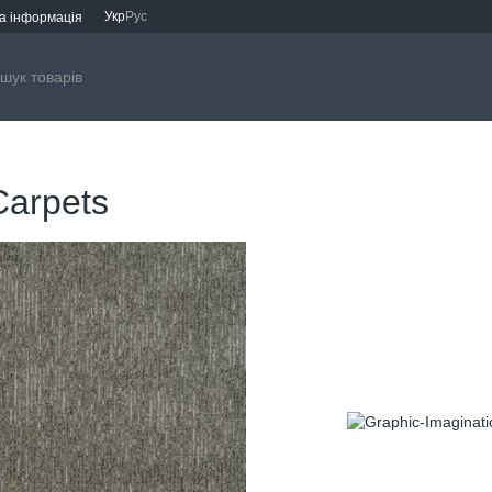
Укр
Рус
а інформація
Carpets