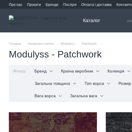
Перейти до основного контенту
Про нас
Проєкти
Бренди
Послуги
Оплата і доставка
Контактн
Каталог
Головна
Килимова плитка
Modulyss
Patchwork
Modulyss - Patchwork
Фільтр
Бренд
Країна виробник
Колекція
Загальна товщина
Тип ворса
Розмір
Вага ворса
Загальна вага