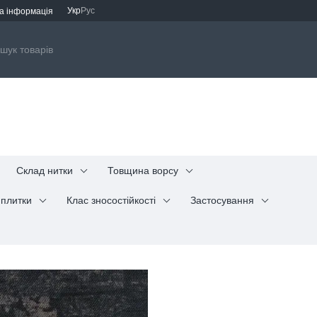
Укр
Рус
а інформація
Склад нитки
Товщина ворсу
 плитки
Клас зносостійкості
Застосування