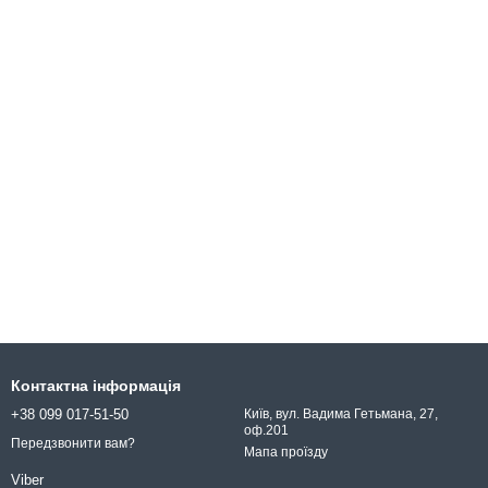
Контактна інформація
+38 099 017-51-50
Київ, вул. Вадима Гетьмана, 27,
оф.201
Передзвонити вам?
Мапа проїзду
Viber