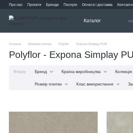
Перейти до основного контенту
Про нас
Проєкти
Бренди
Послуги
Оплата і доставка
Контактн
Каталог
Головна
Вінілова плитка
Polyflor
Expona Simplay PUR
Polyflor - Expona Simplay P
Фільтр
Бренд
Країна виробництва
Колекція
Розмір плитки
Клас використання
За