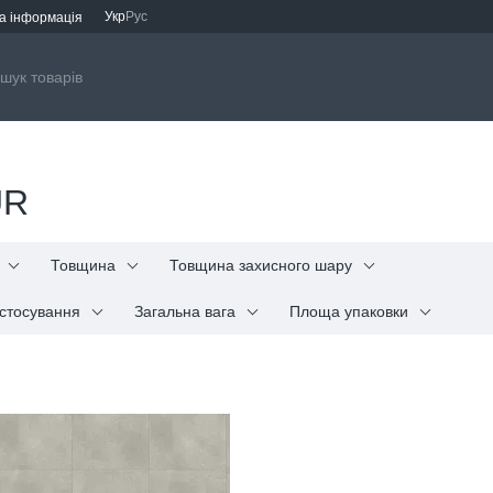
Укр
Рус
а інформація
UR
Товщина
Товщина захисного шару
стосування
Загальна вага
Площа упаковки