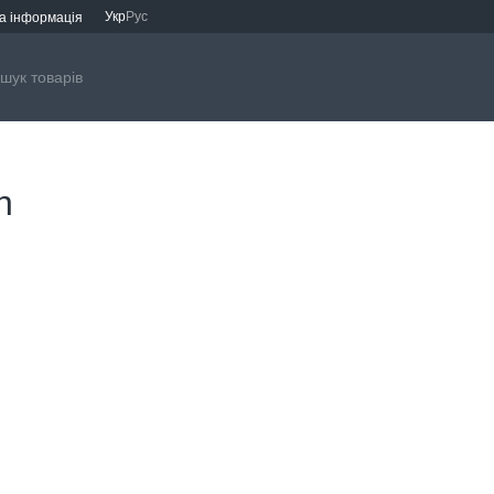
Укр
Рус
а інформація
n