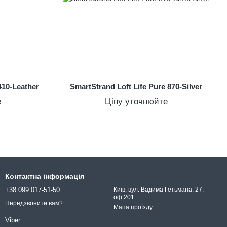
410-Leather
SmartStrand Loft Life Pure 870-Silver
е
Ціну уточнюйте
Контактна інформація
+38 099 017-51-50
Київ, вул. Вадима Гетьмана, 27,
оф.201
Передзвонити вам?
Мапа проїзду
Viber