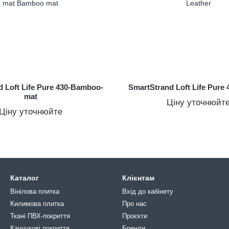
 Loft Life Pure 430-Bamboo-
SmartStrand Loft Life Pure 
mat
Ціну уточнюйт
Ціну уточнюйте
Каталог
Клієнтам
Вінілова плитка
Вхід до кабінету
Килимова плитка
Про нас
Ткані ПВХ-покриття
Проєкти
Каучукові покриття
Бренди