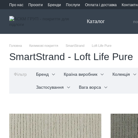
Перейти до основного контенту
Про нас
Проєкти
Бренди
Послуги
Оплата і доставка
Контактн
Каталог
Головна
Килимові покриття
SmartStrand
Loft Life Pure
SmartStrand - Loft Life Pure
Фільтр
Бренд
Країна виробник
Колекція
Застосування
Вага ворса